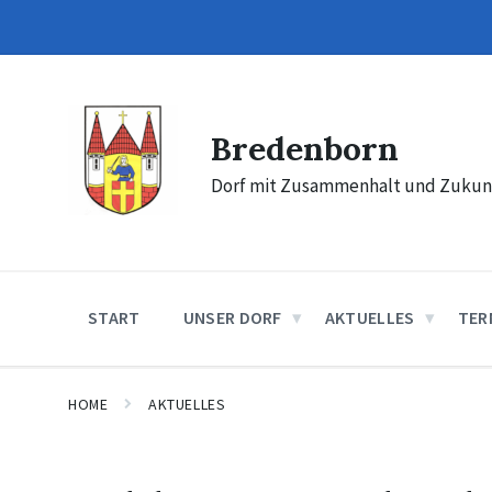
Skip
Skip
Skip
to
to
to
content
main
footer
navigation
Bredenborn
Dorf mit Zusammenhalt und Zukun
START
UNSER DORF
AKTUELLES
TER
HOME
AKTUELLES