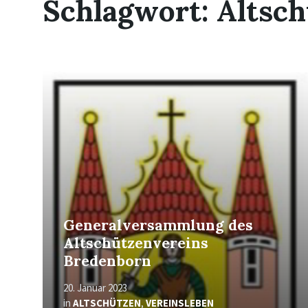
Schlagwort:
Altsc
Mehr
erfahren
Generalversammlung des
Altschützenvereins
Bredenborn
20. Januar 2023
in
ALTSCHÜTZEN
,
VEREINSLEBEN