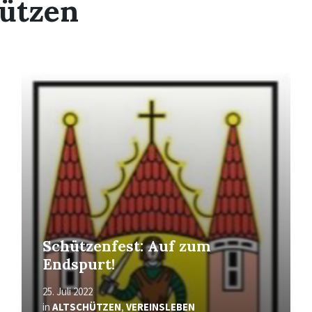
hützen
Mehr
erfahren
Schützenfest: Auf zum
Endspurt!
25. Juli 2022
in
ALTSCHÜTZEN
,
VEREINSLEBEN