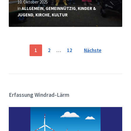
10. Oktober 2025
in
ALLGEMEIN
,
GEMEINNÜTZIG
,
KINDER &
JUGEND
,
KIRCHE
,
KULTUR
Seitennummerierung
1
2
…
12
Nächste
der
Beiträge
Erfassung Windrad-Lärm