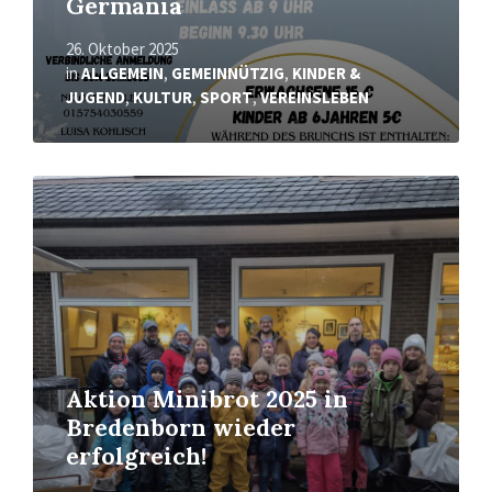
Germania
26. Oktober 2025
in
ALLGEMEIN
,
GEMEINNÜTZIG
,
KINDER &
JUGEND
,
KULTUR
,
SPORT
,
VEREINSLEBEN
Mehr
erfahren
Aktion Minibrot 2025 in
Bredenborn wieder
erfolgreich!