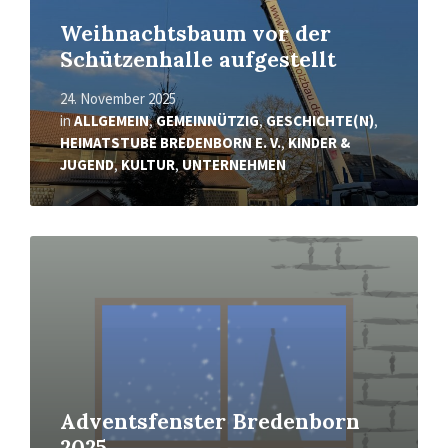
Weihnachtsbaum vor der
Schützenhalle aufgestellt
24. November 2025
in
ALLGEMEIN
,
GEMEINNÜTZIG
,
GESCHICHTE(N)
,
HEIMATSTUBE BREDENBORN E. V.
,
KINDER &
JUGEND
,
KULTUR
,
UNTERNEHMEN
Mehr
erfahren
Adventsfenster Bredenborn
2025