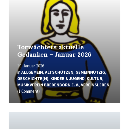
erfahren
Torwächters aktuelle
Gedanken – Januar 2026
19. Januar 2026
in
ALLGEMEIN
,
ALTSCHÜTZEN
,
GEMEINNÜTZIG
,
GESCHICHTE(N)
,
KINDER & JUGEND
,
KULTUR
,
MUSIKVEREIN BREDENBORN E. V.
,
VEREINSLEBEN
(1 Comment)
Mehr
erfahren