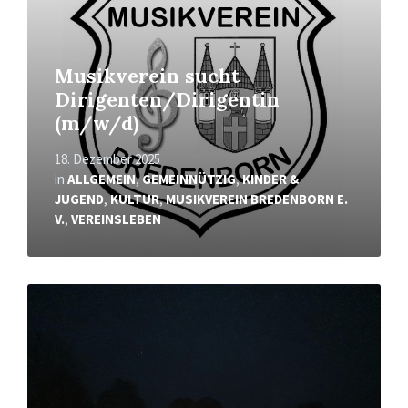
Musikverein sucht
Dirigenten/Dirigentin
(m/w/d)
18. Dezember 2025
in
ALLGEMEIN
,
GEMEINNÜTZIG
,
KINDER &
JUGEND
,
KULTUR
,
MUSIKVEREIN BREDENBORN E.
V.
,
VEREINSLEBEN
Mehr
erfahren