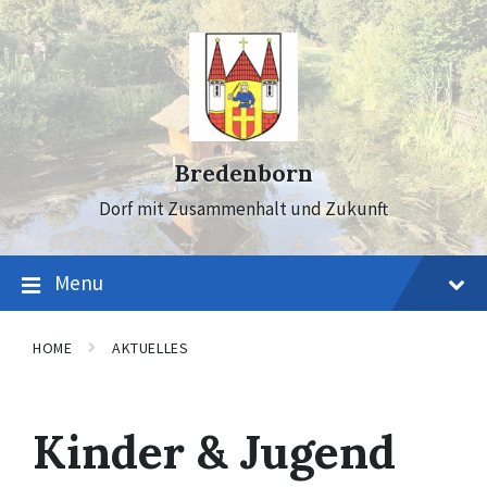
Skip
Skip
Skip
to
to
to
content
main
footer
navigation
Bredenborn
Dorf mit Zusammenhalt und Zukunft
Menu
HOME
AKTUELLES
Kinder & Jugend