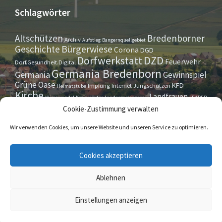
Schlagwörter
Altschützen
Bredenborner
Archiv
Aufstieg
Bangernquellgebiet
Bürgerwiese
Geschichte
Corona
DGD
Dorfwerkstatt
DZD
Feuerwehr
Dorf.Gesundheit.Digital
Germania Bredenborn
Germania
Gewinnspiel
Grüne Oase
KFD
Impfung
Internet
Jungschützen
Heimatstube
Kirche
Landfrauen
Klimawandel
Kreis Höxter
Landesgartenschau
LEADER
Maurer- u. Handwerkerverein
Osterrallye
Oktoberfest
Cookie-Zustimmung verwalten
LGS
Pfarrbrief
Schützenverein
Stiftung
Spieleabend
Sportverein
Tennis
Theatergruppe
Tipps & Tricks
Wir verwenden Cookies, um unsere Website und unseren Service zu optimieren.
Straßensperrung
Torwächter
Weihnachten
Wappenstein
Umleitung
www.marienmünster.de
Cookies akzeptieren
Ablehnen
© 2026 Bredenborn
Einstellungen anzeigen