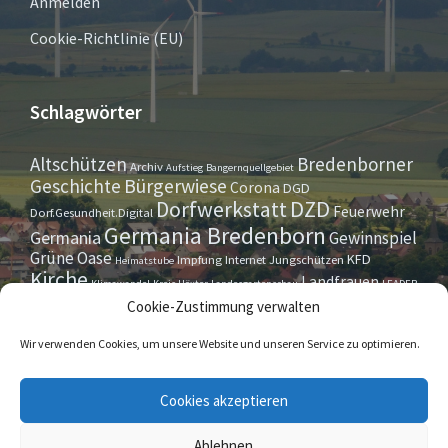
Anmelden
Cookie-Richtlinie (EU)
Schlagwörter
Altschützen
Bredenborner
Archiv
Aufstieg
Bangernquellgebiet
Bürgerwiese
Geschichte
Corona
DGD
Dorfwerkstatt
DZD
Feuerwehr
Dorf.Gesundheit.Digital
Germania Bredenborn
Germania
Gewinnspiel
Grüne Oase
KFD
Impfung
Internet
Jungschützen
Heimatstube
Kirche
Landfrauen
Klimawandel
Kreis Höxter
Landesgartenschau
LEADER
Maurer- u. Handwerkerverein
Osterrallye
Oktoberfest
Cookie-Zustimmung verwalten
LGS
Pfarrbrief
Schützenverein
Stiftung
Spieleabend
Sportverein
Tennis
Theatergruppe
Tipps & Tricks
Wir verwenden Cookies, um unsere Website und unseren Service zu optimieren.
Straßensperrung
Torwächter
Weihnachten
Wappenstein
Umleitung
www.marienmünster.de
Cookies akzeptieren
Ablehnen