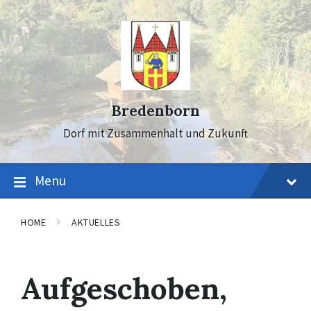
Skip
Skip
Skip
to
to
to
content
main
footer
navigation
Bredenborn
Dorf mit Zusammenhalt und Zukunft
Menu
HOME
AKTUELLES
Aufgeschoben,