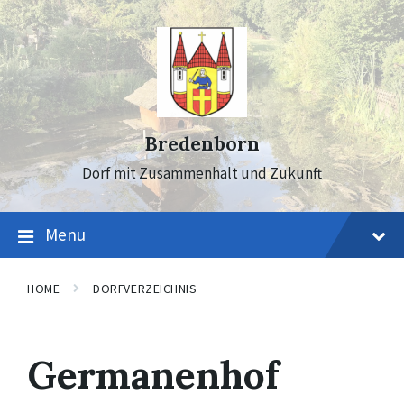
Skip
Skip
Skip
to
to
to
content
main
footer
navigation
Bredenborn
Dorf mit Zusammenhalt und Zukunft
Menu
HOME
DORFVERZEICHNIS
Germanenhof