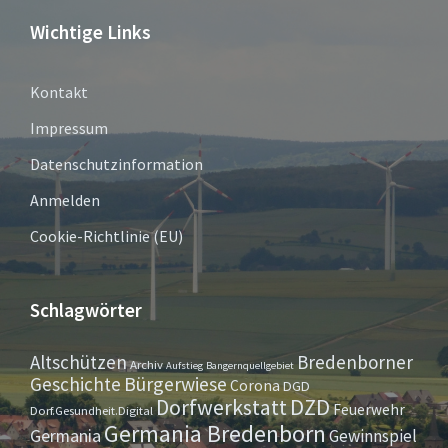
Wichtige Links
Kontakt
Impressum
Datenschutzinformation
Anmelden
Cookie-Richtlinie (EU)
Schlagwörter
Altschützen
Bredenborner
Archiv
Aufstieg
Bangernquellgebiet
Bürgerwiese
Geschichte
Corona
DGD
Dorfwerkstatt
DZD
Feuerwehr
Dorf.Gesundheit.Digital
Germania Bredenborn
Germania
Gewinnspiel