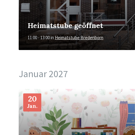
Heimatstube geöffnet
11:00 - 13:00
in
Heimatstube Bredenborn
Januar 2027
Mehr
20
Jan.