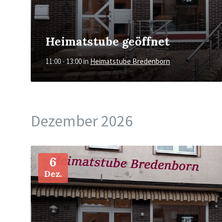
Heimatstube geöffnet
11:00 - 13:00
in
Heimatstube Bredenborn
Dezember 2026
Mehr
6
Dez.