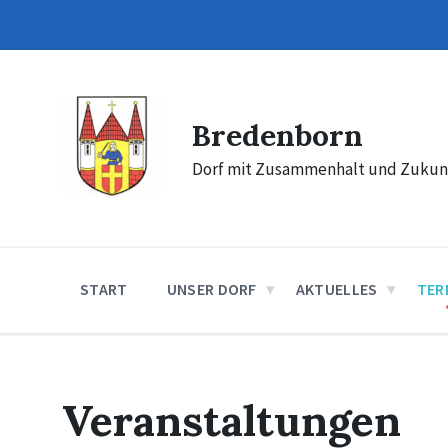
Skip
Skip
Skip
to
to
to
content
main
footer
navigation
Bredenborn
Dorf mit Zusammenhalt und Zukun
START
UNSER DORF
AKTUELLES
TER
Veranstaltungen