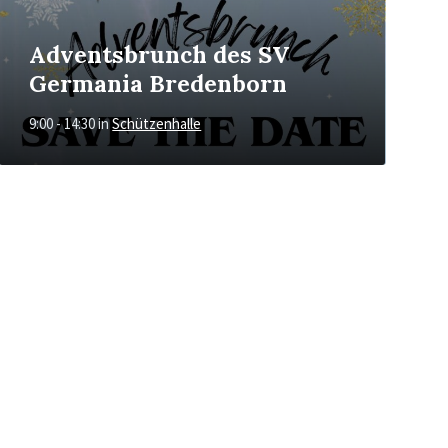
Adventsbrunch des SV
Germania Bredenborn
9:00 - 14:30
in
Schützenhalle