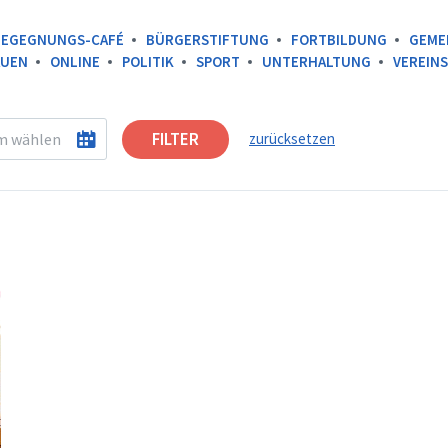
BEGEGNUNGS-CAFÉ
BÜRGERSTIFTUNG
FORTBILDUNG
GEME
AUEN
ONLINE
POLITIK
SPORT
UNTERHALTUNG
VEREIN
FILTER
zurücksetzen