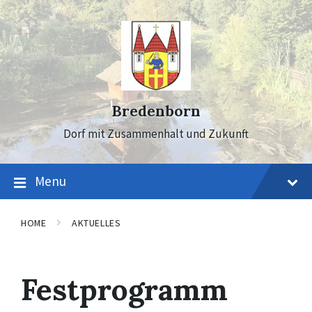
Skip
Skip
Skip
to
to
to
content
main
footer
navigation
Bredenborn
Dorf mit Zusammenhalt und Zukunft
Menu
HOME
AKTUELLES
Festprogramm