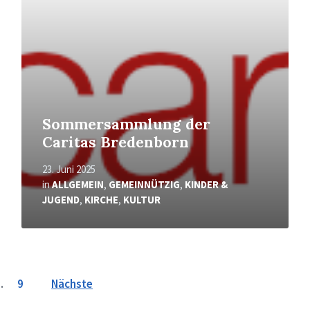
Sommersammlung der
Caritas Bredenborn
23. Juni 2025
in
ALLGEMEIN
,
GEMEINNÜTZIG
,
KINDER &
JUGEND
,
KIRCHE
,
KULTUR
…
9
Nächste