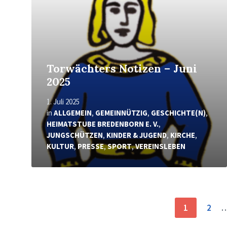
Torwächters Notizen – Juni
2025
1. Juli 2025
in
ALLGEMEIN
,
GEMEINNÜTZIG
,
GESCHICHTE(N)
,
HEIMATSTUBE BREDENBORN E. V.
,
JUNGSCHÜTZEN
,
KINDER & JUGEND
,
KIRCHE
,
KULTUR
,
PRESSE
,
SPORT
,
VEREINSLEBEN
Seitennummerierung
1
2
der