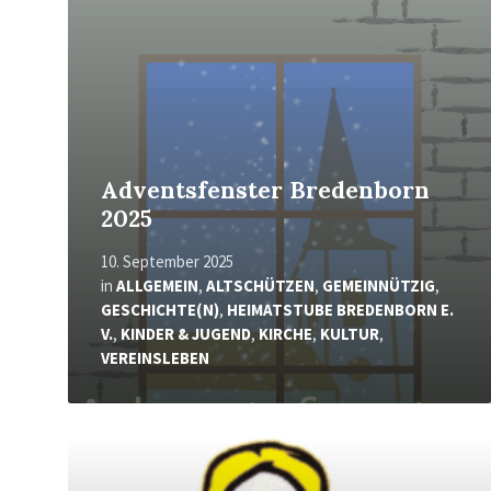
erfahren
Adventsfenster Bredenborn
2025
10. September 2025
in
ALLGEMEIN
,
ALTSCHÜTZEN
,
GEMEINNÜTZIG
,
GESCHICHTE(N)
,
HEIMATSTUBE BREDENBORN E.
V.
,
KINDER & JUGEND
,
KIRCHE
,
KULTUR
,
VEREINSLEBEN
Mehr
erfahren