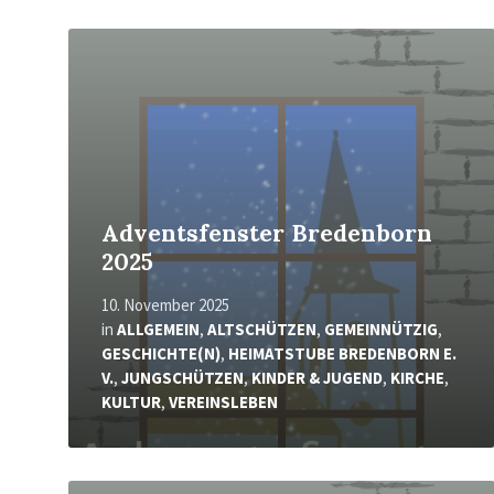
Mehr
erfahren
Adventsfenster Bredenborn
2025
10. November 2025
in
ALLGEMEIN
,
ALTSCHÜTZEN
,
GEMEINNÜTZIG
,
GESCHICHTE(N)
,
HEIMATSTUBE BREDENBORN E.
V.
,
JUNGSCHÜTZEN
,
KINDER & JUGEND
,
KIRCHE
,
KULTUR
,
VEREINSLEBEN
Mehr