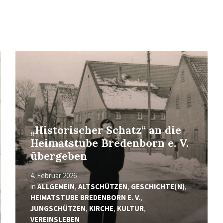
Mehr
erfahren
„Historischer Schatz“ an die
Heimatstube Bredenborn e. V.
übergeben
4. Februar 2026
in
ALLGEMEIN
,
ALTSCHÜTZEN
,
GESCHICHTE(N)
,
HEIMATSTUBE BREDENBORN E. V.
,
JUNGSCHÜTZEN
,
KIRCHE
,
KULTUR
,
VEREINSLEBEN