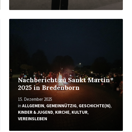
Mehr
erfahren
Nachbericht zu Sankt Martin
2025 in Bredenborn
15. Dezember 2025
in
ALLGEMEIN
,
GEMEINNÜTZIG
,
GESCHICHTE(N)
,
KINDER & JUGEND
,
KIRCHE
,
KULTUR
,
VEREINSLEBEN