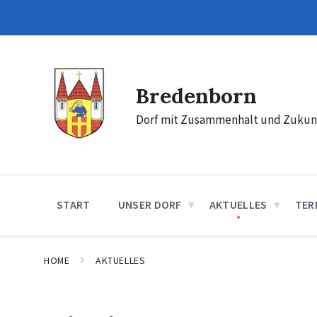
Skip
Skip
Skip
to
to
to
content
main
footer
navigation
Bredenborn
Dorf mit Zusammenhalt und Zukun
START
UNSER DORF
AKTUELLES
TER
HOME
AKTUELLES