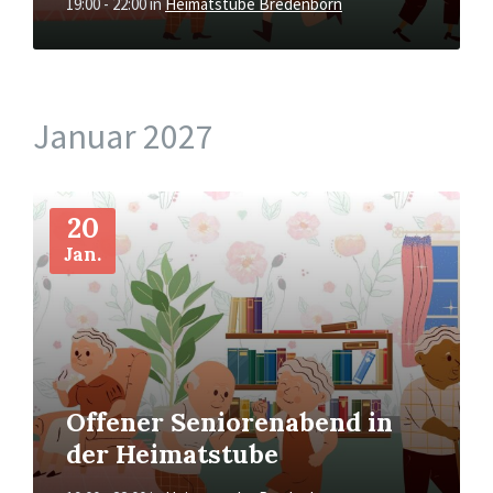
19:00 - 22:00
in
Heimatstube Bredenborn
Januar 2027
Mehr
20
Jan.
Offener Seniorenabend in
der Heimatstube