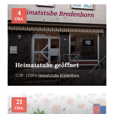
Mehr
4
Okt.
Heimatstube geöffnet
11:00 - 13:00
in
Heimatstube Bredenborn
Mehr
21
Okt.