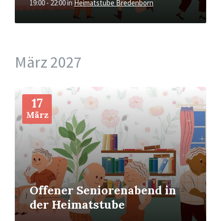
19:00 - 22:00
in
Heimatstube Bredenborn
März 2027
Mehr
17
März
Offener Seniorenabend in
der Heimatstube