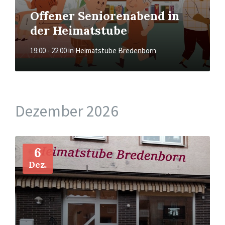
Offener Seniorenabend in
der Heimatstube
19:00 - 22:00
in
Heimatstube Bredenborn
Dezember 2026
Mehr
6
Dez.