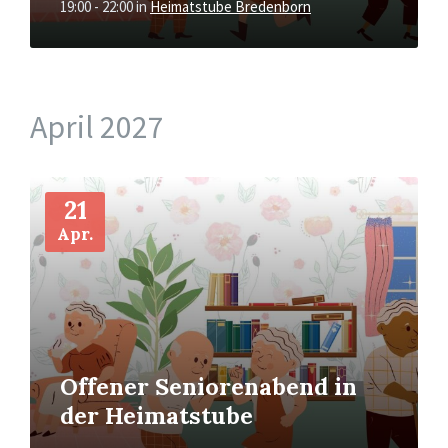
19:00 - 22:00
in
Heimatstube Bredenborn
April 2027
Mehr
21
Apr.
Offener Seniorenabend in
der Heimatstube