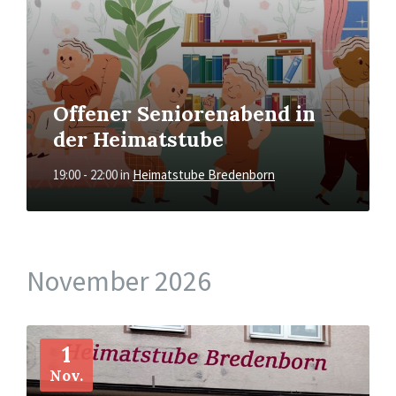
Offener Seniorenabend in
der Heimatstube
19:00 - 22:00
in
Heimatstube Bredenborn
November 2026
Mehr
1
Nov.