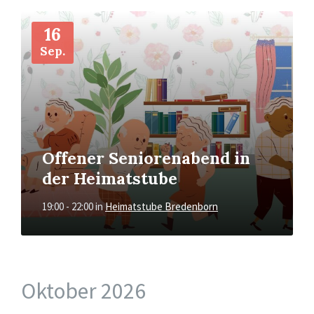
Mehr
16
Sep.
Offener Seniorenabend in
der Heimatstube
19:00 - 22:00
in
Heimatstube Bredenborn
Oktober 2026