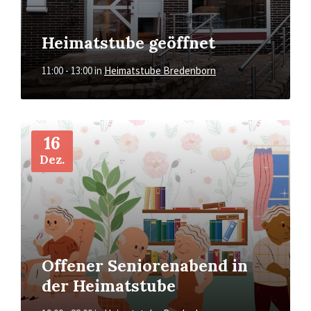
Heimatstube geöffnet
11:00 - 13:00
in
Heimatstube Bredenborn
Mehr
16
Dez.
Offener Seniorenabend in
der Heimatstube