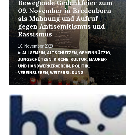
Bewegende Gedenkfeier zum
09. November in Bredenborn
als Mahnung und Aufruf
gegen Antisemitismus und
Rassismus
10. November 2023
in
ALLGEMEIN
,
ALTSCHÜTZEN
,
GEMEINNÜTZIG
,
JUNGSCHÜTZEN
,
KIRCHE
,
KULTUR
,
MAURER-
UND HANDWERKERVEREIN
,
POLITIK
,
VEREINSLEBEN
,
WEITERBILDUNG
Mehr
erfahren