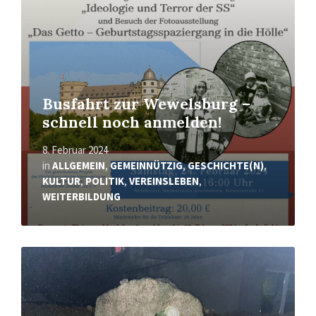
Busfahrt zur Wewelsburg –
schnell noch anmelden!
8. Februar 2024
in
ALLGEMEIN
,
GEMEINNÜTZIG
,
GESCHICHTE(N)
,
KULTUR
,
POLITIK
,
VEREINSLEBEN
,
WEITERBILDUNG
Mehr
erfahren