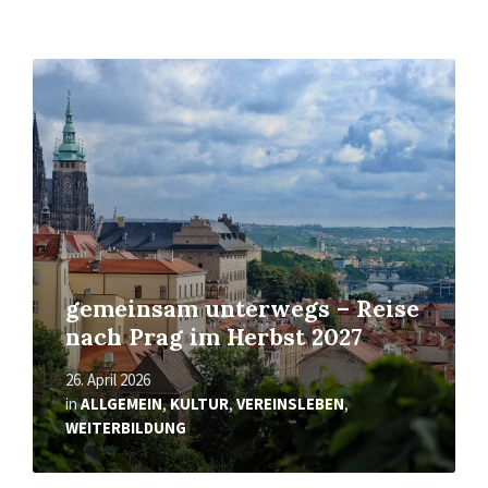
Mehr
erfahren
gemeinsam unterwegs – Reise
nach Prag im Herbst 2027
26. April 2026
in
ALLGEMEIN
,
KULTUR
,
VEREINSLEBEN
,
WEITERBILDUNG