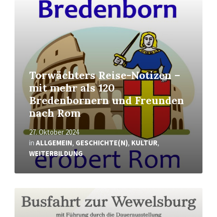
erfahren
Torwächters Reise-Notizen –
mit mehr als 120
Bredenbornern und Freunden
nach Rom
27. Oktober 2024
in
ALLGEMEIN
,
GESCHICHTE(N)
,
KULTUR
,
WEITERBILDUNG
Mehr
erfahren