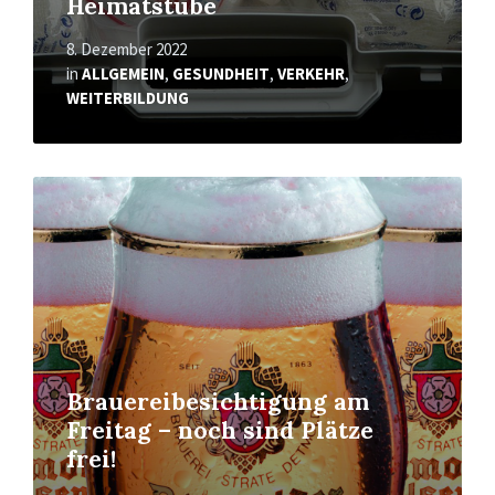
Heimatstube
8. Dezember 2022
in
ALLGEMEIN
,
GESUNDHEIT
,
VERKEHR
,
WEITERBILDUNG
Mehr
erfahren
Brauereibesichtigung am
Freitag – noch sind Plätze
frei!