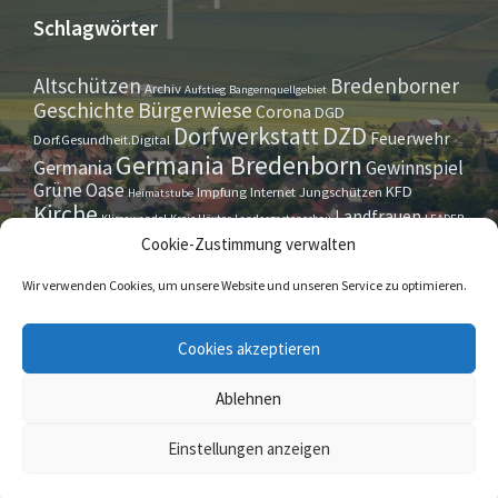
Schlagwörter
Altschützen
Bredenborner
Archiv
Aufstieg
Bangernquellgebiet
Bürgerwiese
Geschichte
Corona
DGD
Dorfwerkstatt
DZD
Feuerwehr
Dorf.Gesundheit.Digital
Germania Bredenborn
Germania
Gewinnspiel
Grüne Oase
KFD
Impfung
Internet
Jungschützen
Heimatstube
Kirche
Landfrauen
Klimawandel
Kreis Höxter
Landesgartenschau
LEADER
Maurer- u. Handwerkerverein
Osterrallye
Oktoberfest
Cookie-Zustimmung verwalten
LGS
Pfarrbrief
Schützenverein
Stiftung
Spieleabend
Sportverein
Tennis
Theatergruppe
Tipps & Tricks
Wir verwenden Cookies, um unsere Website und unseren Service zu optimieren.
Straßensperrung
Torwächter
Weihnachten
Wappenstein
Umleitung
www.marienmünster.de
Cookies akzeptieren
Ablehnen
© 2026 Bredenborn
Einstellungen anzeigen