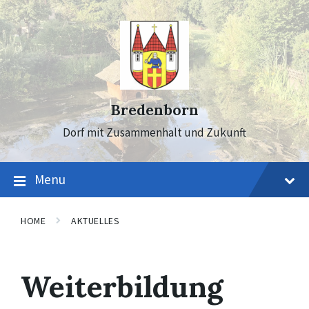
Skip
Skip
Skip
to
to
to
content
main
footer
navigation
Bredenborn
Dorf mit Zusammenhalt und Zukunft
Menu
HOME
AKTUELLES
Weiterbildung