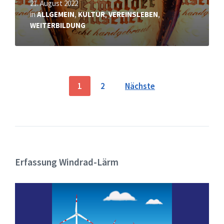
21. August 2022
in
ALLGEMEIN
,
KULTUR
,
VEREINSLEBEN
,
WEITERBILDUNG
Seitennummerierung
1
2
Nächste
der
Beiträge
Erfassung Windrad-Lärm