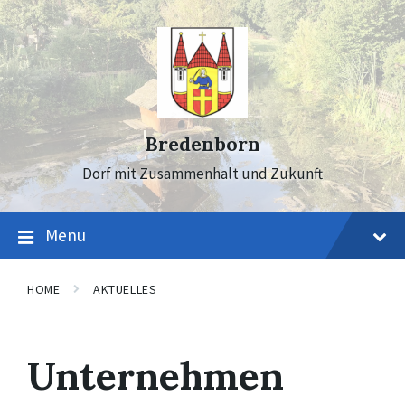
Skip
Skip
Skip
to
to
to
content
main
footer
navigation
Bredenborn
Dorf mit Zusammenhalt und Zukunft
Menu
HOME
AKTUELLES
Unternehmen