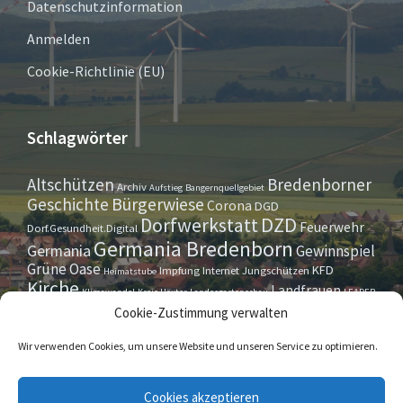
Datenschutzinformation
Anmelden
Cookie-Richtlinie (EU)
Schlagwörter
Altschützen
Bredenborner
Archiv
Aufstieg
Bangernquellgebiet
Bürgerwiese
Geschichte
Corona
DGD
Dorfwerkstatt
DZD
Feuerwehr
Dorf.Gesundheit.Digital
Germania Bredenborn
Germania
Gewinnspiel
Grüne Oase
KFD
Impfung
Internet
Jungschützen
Heimatstube
Kirche
Landfrauen
Klimawandel
Kreis Höxter
Landesgartenschau
LEADER
Maurer- u. Handwerkerverein
Osterrallye
Oktoberfest
Cookie-Zustimmung verwalten
LGS
Pfarrbrief
Schützenverein
Stiftung
Spieleabend
Sportverein
Tennis
Theatergruppe
Tipps & Tricks
Wir verwenden Cookies, um unsere Website und unseren Service zu optimieren.
Straßensperrung
Torwächter
Weihnachten
Wappenstein
Umleitung
www.marienmünster.de
Cookies akzeptieren