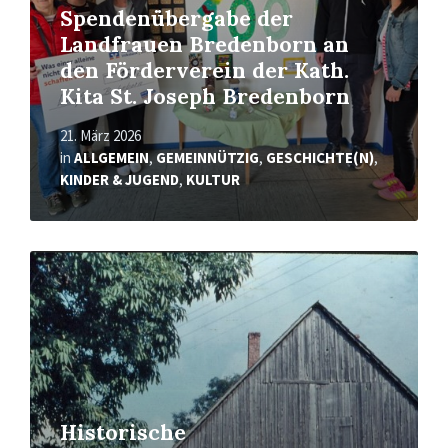
Spendenübergabe der
Landfrauen Bredenborn an
den Förderverein der Kath.
Kita St. Joseph Bredenborn
21. März 2026
in
ALLGEMEIN
,
GEMEINNÜTZIG
,
GESCHICHTE(N)
,
KINDER & JUGEND
,
KULTUR
Mehr
erfahren
Historische