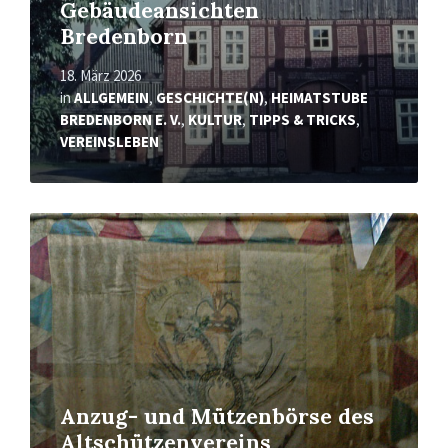
Gebäudeansichten
Bredenborn
18. März 2026
in
ALLGEMEIN
,
GESCHICHTE(N)
,
HEIMATSTUBE
BREDENBORN E. V.
,
KULTUR
,
TIPPS & TRICKS
,
VEREINSLEBEN
Mehr
erfahren
Anzug- und Mützenbörse des
Altschützenvereins