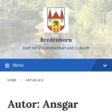
Skip
Skip
Skip
to
to
to
content
main
footer
navigation
Bredenborn
Dorf mit Zusammenhalt und Zukunft
Menu
HOME
AKTUELLES
Autor:
Ansgar