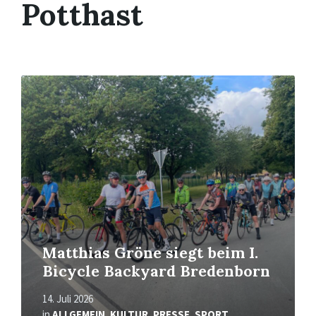
Potthast
Mehr
erfahren
Matthias Gröne siegt beim I.
Bicycle Backyard Bredenborn
14. Juli 2026
in
ALLGEMEIN
,
KULTUR
,
PRESSE
,
SPORT