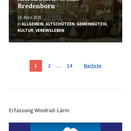
Bredenborn
16. März 2026
in
ALLGEMEIN
,
ALTSCHÜTZEN
,
GEMEINNÜTZIG
,
KULTUR
,
VEREINSLEBEN
Seitennummerierung
1
2
…
14
Nächste
der
Beiträge
Erfassung Windrad-Lärm