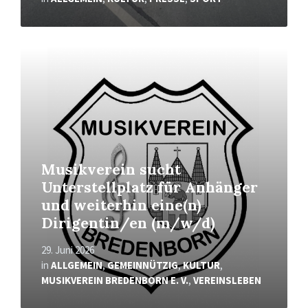
Mehr
erfahren
Musikverein sucht
Unterstellplatz für Anhänger
und weiterhin eine(n)
Dirigentin/en (m/w/d)
29. Juni 2026
in
ALLGEMEIN
,
GEMEINNÜTZIG
,
KULTUR
,
MUSIKVEREIN BREDENBORN E. V.
,
VEREINSLEBEN