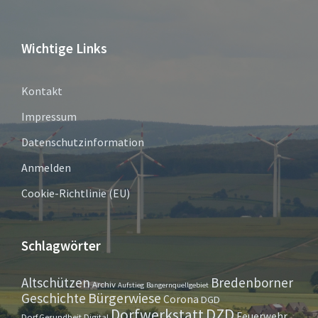
Wichtige Links
Kontakt
Impressum
Datenschutzinformation
Anmelden
Cookie-Richtlinie (EU)
Schlagwörter
Altschützen
Bredenborner
Archiv
Aufstieg
Bangernquellgebiet
Bürgerwiese
Geschichte
Corona
DGD
Dorfwerkstatt
DZD
Feuerwehr
Dorf.Gesundheit.Digital