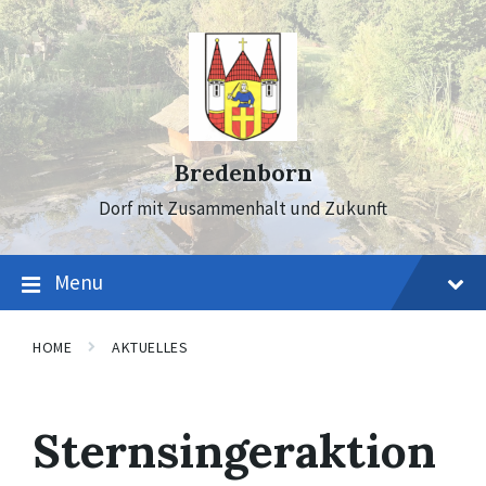
Skip
Skip
Skip
to
to
to
content
main
footer
navigation
Bredenborn
Dorf mit Zusammenhalt und Zukunft
Menu
HOME
AKTUELLES
Sternsingeraktion