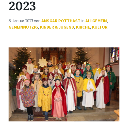
2023
8. Januar 2023
von
ANSGAR POTTHAST
in
ALLGEMEIN
,
GEMEINNÜTZIG
,
KINDER & JUGEND
,
KIRCHE
,
KULTUR