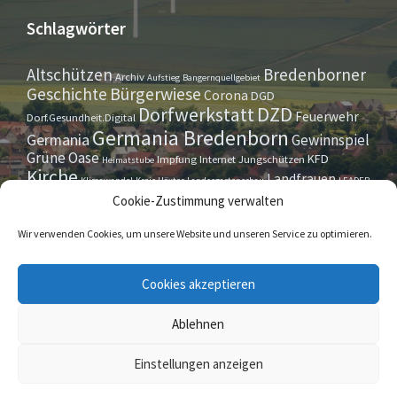
Schlagwörter
Altschützen
Bredenborner
Archiv
Aufstieg
Bangernquellgebiet
Bürgerwiese
Geschichte
Corona
DGD
Dorfwerkstatt
DZD
Feuerwehr
Dorf.Gesundheit.Digital
Germania Bredenborn
Germania
Gewinnspiel
Grüne Oase
KFD
Impfung
Internet
Jungschützen
Heimatstube
Kirche
Landfrauen
Klimawandel
Kreis Höxter
Landesgartenschau
LEADER
Maurer- u. Handwerkerverein
Osterrallye
Oktoberfest
Cookie-Zustimmung verwalten
LGS
Pfarrbrief
Schützenverein
Stiftung
Spieleabend
Sportverein
Tennis
Theatergruppe
Tipps & Tricks
Wir verwenden Cookies, um unsere Website und unseren Service zu optimieren.
Straßensperrung
Torwächter
Weihnachten
Wappenstein
Umleitung
www.marienmünster.de
Cookies akzeptieren
Ablehnen
© 2026 Bredenborn
Einstellungen anzeigen