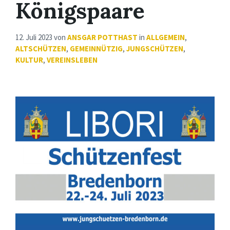
Königspaare
12. Juli 2023
von
ANSGAR POTTHAST
in
ALLGEMEIN
,
ALTSCHÜTZEN
,
GEMEINNÜTZIG
,
JUNGSCHÜTZEN
,
KULTUR
,
VEREINSLEBEN