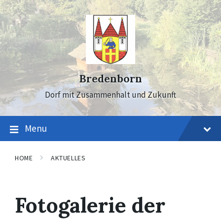
Skip
Skip
Skip
to
to
to
content
main
footer
navigation
Bredenborn
Dorf mit Zusammenhalt und Zukunft
Menu
HOME
AKTUELLES
Fotogalerie der