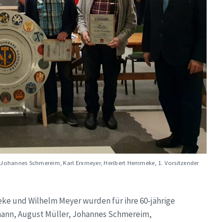
rs, Johannes Schmereim, Karl Erxmeyer, Heribert Hemmeke, 1. Vorsitzender
ke und Wilhelm Meyer wurden für ihre 60-jährige
lmann, August Müller, Johannes Schmereim,