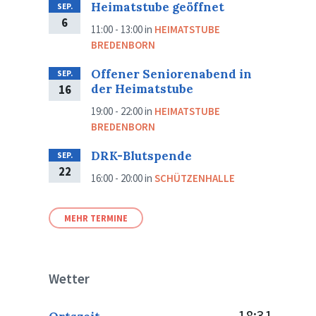
Heimatstube geöffnet
SEP.
6
11:00 - 13:00
in
HEIMATSTUBE
BREDENBORN
Offener Seniorenabend in
SEP.
der Heimatstube
16
19:00 - 22:00
in
HEIMATSTUBE
BREDENBORN
DRK-Blutspende
SEP.
22
16:00 - 20:00
in
SCHÜTZENHALLE
MEHR TERMINE
Wetter
18:31