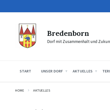
Skip
Skip
Skip
to
to
to
content
main
footer
navigation
Bredenborn
Dorf mit Zusammenhalt und Zukun
START
UNSER DORF
AKTUELLES
TER
HOME
AKTUELLES