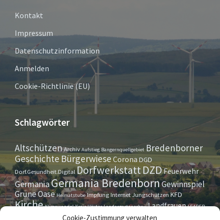
Kontakt
Impressum
Datenschutzinformation
Anmelden
Cookie-Richtlinie (EU)
Schlagwörter
Altschützen
Bredenborner
Archiv
Aufstieg
Bangernquellgebiet
Bürgerwiese
Geschichte
Corona
DGD
Dorfwerkstatt
DZD
Feuerwehr
Dorf.Gesundheit.Digital
Germania Bredenborn
Germania
Gewinnspiel
Grüne Oase
KFD
Impfung
Internet
Jungschützen
Heimatstube
Kirche
Landfrauen
Klimawandel
Kreis Höxter
Landesgartenschau
LEADER
Maurer- u. Handwerkerverein
Osterrallye
Oktoberfest
Cookie-Zustimmung verwalten
LGS