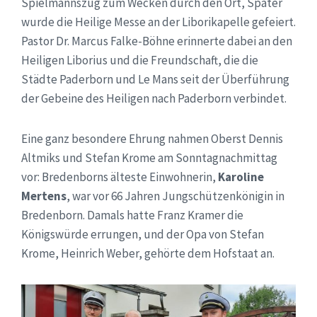
Spielmannszug zum Wecken durch den Ort, Später
wurde die Heilige Messe an der Liborikapelle gefeiert.
Pastor Dr. Marcus Falke-Böhne erinnerte dabei an den
Heiligen Liborius und die Freundschaft, die die
Städte Paderborn und Le Mans seit der Überführung
der Gebeine des Heiligen nach Paderborn verbindet.
Eine ganz besondere Ehrung nahmen Oberst Dennis
Altmiks und Stefan Krome am Sonntagnachmittag
vor: Bredenborns älteste Einwohnerin,
Karoline
Mertens
, war vor 66 Jahren Jungschützenkönigin in
Bredenborn. Damals hatte Franz Kramer die
Königswürde errungen, und der Opa von Stefan
Krome, Heinrich Weber, gehörte dem Hofstaat an.