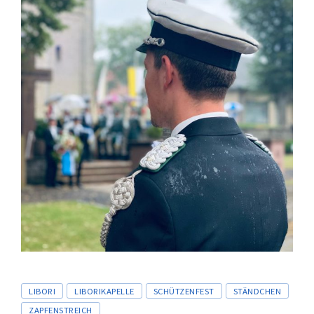
Tags
LIBORI
LIBORIKAPELLE
SCHÜTZENFEST
STÄNDCHEN
ZAPFENSTREICH