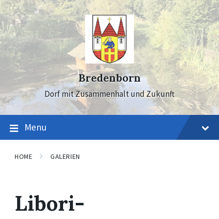
Skip
Skip
Skip
to
to
to
content
main
footer
navigation
Bredenborn
Dorf mit Zusammenhalt und Zukunft
Menu
HOME
GALERIEN
Libori-