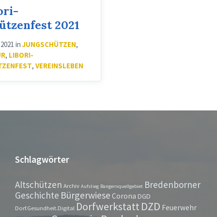
ori-
ützenfest 2021
i 2021
in
JUNGSCHÜTZEN
,
UR
,
LIBORI-
TZENFEST
,
VEREINSLEBEN
Schlagwörter
Altschützen
Bredenborner
Archiv
Aufstieg
Bangernquellgebiet
Bürgerwiese
Geschichte
Corona
DGD
Dorfwerkstatt
DZD
Feuerwehr
Dorf.Gesundheit.Digital