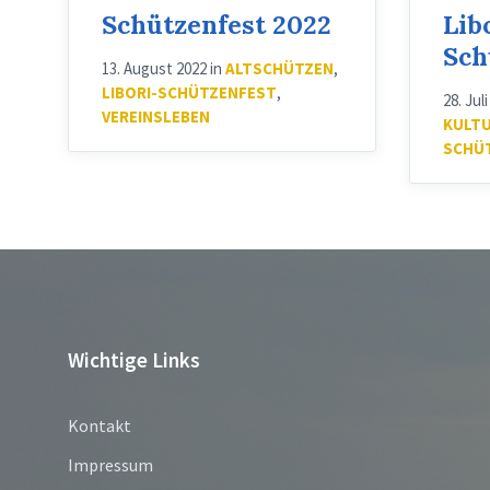
Schützenfest 2022
Lib
Sch
13. August 2022
in
ALTSCHÜTZEN
,
LIBORI-SCHÜTZENFEST
,
28. Jul
VEREINSLEBEN
KULT
SCHÜ
Wichtige Links
Kontakt
Impressum