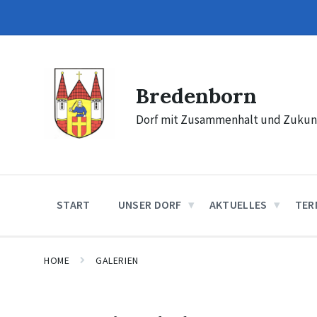
Skip
Skip
Skip
to
to
to
content
main
footer
navigation
Bredenborn
Dorf mit Zusammenhalt und Zukun
START
UNSER DORF
AKTUELLES
TER
HOME
GALERIEN