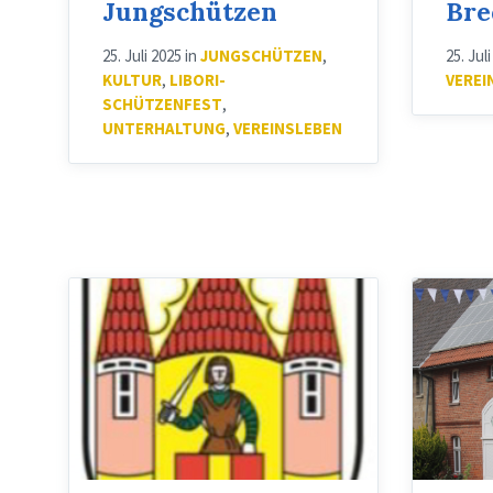
Jungschützen
Bre
25. Juli 2025
in
JUNGSCHÜTZEN
,
25. Jul
KULTUR
,
LIBORI-
VEREI
SCHÜTZENFEST
,
UNTERHALTUNG
,
VEREINSLEBEN
Libori
2021
-
Fahne