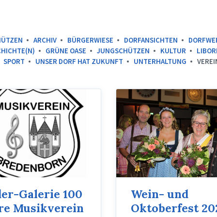
HÜTZEN
ARCHIV
BÜRGERWIESE
DORFANSICHTEN
DORFWE
HICHTE(N)
GRÜNE OASE
JUNGSCHÜTZEN
KULTUR
LIBOR
SPORT
UNSER DORF HAT ZUKUNFT
UNTERHALTUNG
VEREI
der-Galerie 100
Wein- und
re Musikverein
Oktoberfest 20