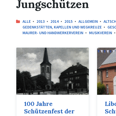
Jungschützen
ALLE
2013
2014
2015
ALLGEMEIN
ALTSC
GEDENKSTÄTTEN, KAPELLEN UND WEGKREUZE
GESC
MAURER- UND HANDWERKERVEREIN
MUSIKVEREIN
Libori
2021
-
Fahne
100 Jahre
Lib
Schützenfest der
Sch