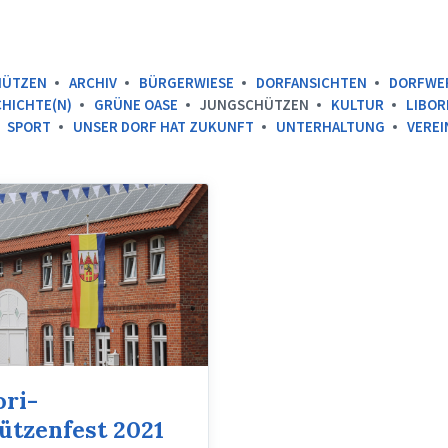
HÜTZEN
ARCHIV
BÜRGERWIESE
DORFANSICHTEN
DORFWE
HICHTE(N)
GRÜNE OASE
JUNGSCHÜTZEN
KULTUR
LIBOR
SPORT
UNSER DORF HAT ZUKUNFT
UNTERHALTUNG
VEREI
ori-
ützenfest 2021