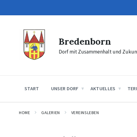
Skip
Skip
Skip
to
to
to
content
main
footer
navigation
Bredenborn
Dorf mit Zusammenhalt und Zukun
START
UNSER DORF
AKTUELLES
TER
HOME
GALERIEN
VEREINSLEBEN