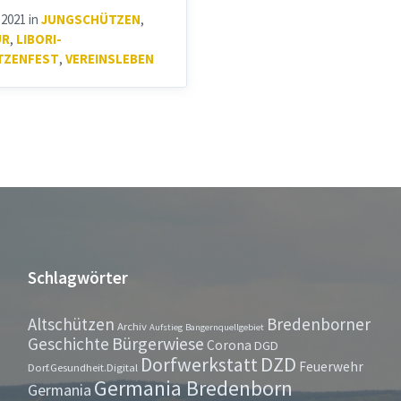
i 2021
in
JUNGSCHÜTZEN
,
UR
,
LIBORI-
TZENFEST
,
VEREINSLEBEN
Schlagwörter
Altschützen
Bredenborner
Archiv
Aufstieg
Bangernquellgebiet
Bürgerwiese
Geschichte
Corona
DGD
Dorfwerkstatt
DZD
Feuerwehr
Dorf.Gesundheit.Digital
Germania Bredenborn
Germania