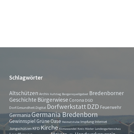
Schlagwörter
Altschützen
Bredenborner
Archiv
Aufstieg
Bangernquellgebiet
Bürgerwiese
Geschichte
Corona
DGD
Dorfwerkstatt
DZD
Feuerwehr
Dorf.Gesundheit.Digital
Germania Bredenborn
Germania
Gewinnspiel
Grüne Oase
Impfung
Internet
Heimatstube
Kirche
KFD
Jungschützen
Klimawandel
Kreis Höxter
Landesgartenschau