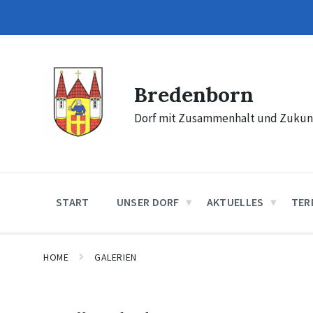
Skip
Skip
Skip
to
to
to
content
main
footer
navigation
Bredenborn
Dorf mit Zusammenhalt und Zukun
START
UNSER DORF
AKTUELLES
TER
HOME
GALERIEN