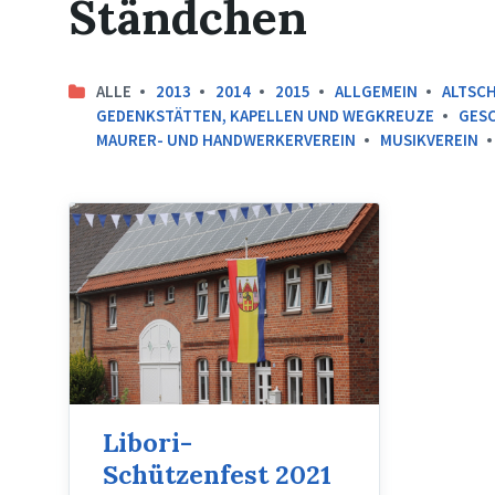
Ständchen
ALLE
2013
2014
2015
ALLGEMEIN
ALTSC
GEDENKSTÄTTEN, KAPELLEN UND WEGKREUZE
GESC
MAURER- UND HANDWERKERVEREIN
MUSIKVEREIN
Libori
2021
-
Fahne
Libori-
Schützenfest 2021