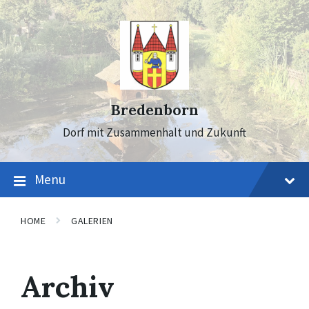
Skip
Skip
Skip
to
to
to
content
main
footer
navigation
Bredenborn
Dorf mit Zusammenhalt und Zukunft
Menu
HOME
GALERIEN
Archiv