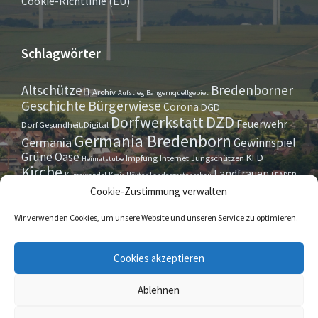
Cookie-Richtlinie (EU)
Schlagwörter
Altschützen
Bredenborner
Archiv
Aufstieg
Bangernquellgebiet
Bürgerwiese
Geschichte
Corona
DGD
Dorfwerkstatt
DZD
Feuerwehr
Dorf.Gesundheit.Digital
Germania Bredenborn
Germania
Gewinnspiel
Grüne Oase
KFD
Impfung
Internet
Jungschützen
Heimatstube
Kirche
Landfrauen
Klimawandel
Kreis Höxter
Landesgartenschau
LEADER
Maurer- u. Handwerkerverein
Osterrallye
Oktoberfest
Cookie-Zustimmung verwalten
LGS
Pfarrbrief
Schützenverein
Stiftung
Spieleabend
Sportverein
Tennis
Theatergruppe
Tipps & Tricks
Wir verwenden Cookies, um unsere Website und unseren Service zu optimieren.
Straßensperrung
Torwächter
Weihnachten
Wappenstein
Umleitung
www.marienmünster.de
Cookies akzeptieren
Ablehnen
© 2026 Bredenborn