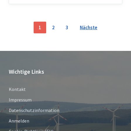
Seitennummerierung
1
2
3
Nächste
der
Beiträge
Wichtige Links
Kontakt
Impressum
Datenschutzinformation
Anmelden