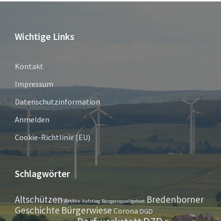
Wichtige Links
Kontakt
Impressum
Datenschutzinformation
Anmelden
Cookie-Richtlinie (EU)
Schlagwörter
Altschützen
Bredenborner
Archiv
Aufstieg
Bangernquellgebiet
Bürgerwiese
Geschichte
Corona
DGD