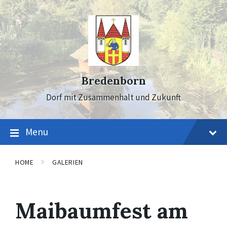
Skip
Skip
Skip
to
to
to
content
main
footer
navigation
Bredenborn
Dorf mit Zusammenhalt und Zukunft
Menu
HOME
GALERIEN
Maibaumfest am