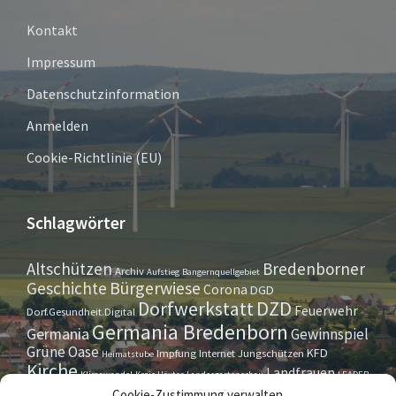
Kontakt
Impressum
Datenschutzinformation
Anmelden
Cookie-Richtlinie (EU)
Schlagwörter
Altschützen
Bredenborner
Archiv
Aufstieg
Bangernquellgebiet
Bürgerwiese
Geschichte
Corona
DGD
Dorfwerkstatt
DZD
Feuerwehr
Dorf.Gesundheit.Digital
Germania Bredenborn
Germania
Gewinnspiel
Grüne Oase
KFD
Impfung
Internet
Jungschützen
Heimatstube
Kirche
Landfrauen
Klimawandel
Kreis Höxter
Landesgartenschau
LEADER
Maurer- u. Handwerkerverein
Osterrallye
Oktoberfest
Cookie-Zustimmung verwalten
LGS