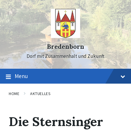
Skip
Skip
Skip
to
to
to
content
main
footer
navigation
Bredenborn
Dorf mit Zusammenhalt und Zukunft
Menu
HOME
AKTUELLES
Die Sternsinger