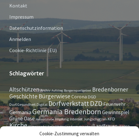
Kontakt
Impressum
Datenschutzinformation
Anmelden
Cookie-Richtlinie (EU)
Schlagwörter
Altschützen
Bredenborner
Archiv
Aufstieg
Bangernquellgebiet
Bürgerwiese
Geschichte
Corona
DGD
Dorfwerkstatt
DZD
Feuerwehr
Dorf.Gesundheit.Digital
Germania Bredenborn
Germania
Gewinnspiel
Grüne Oase
KFD
Impfung
Internet
Jungschützen
Heimatstube
Kirche
Landfrauen
Klimawandel
Kreis Höxter
Landesgartenschau
LEADER
Maurer- u. Handwerkerverein
Osterrallye
Oktoberfest
Cookie-Zustimmung verwalten
LGS
Pfarrbrief