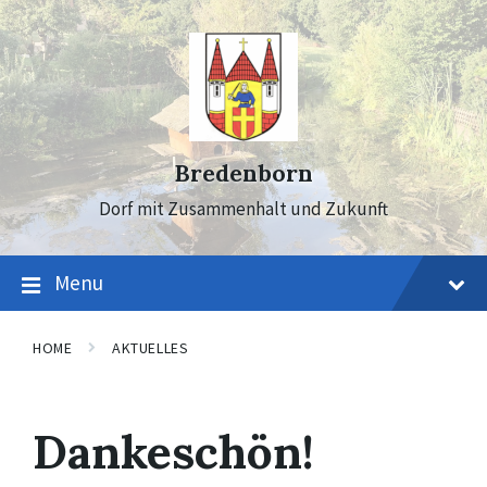
Skip
Skip
Skip
to
to
to
content
main
footer
navigation
Bredenborn
Dorf mit Zusammenhalt und Zukunft
Menu
HOME
AKTUELLES
Dankeschön!