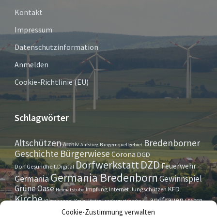
Kontakt
Impressum
Datenschutzinformation
Anmelden
Cookie-Richtlinie (EU)
Schlagwörter
Altschützen
Bredenborner
Archiv
Aufstieg
Bangernquellgebiet
Bürgerwiese
Geschichte
Corona
DGD
Dorfwerkstatt
DZD
Feuerwehr
Dorf.Gesundheit.Digital
Germania Bredenborn
Germania
Gewinnspiel
Grüne Oase
KFD
Impfung
Internet
Jungschützen
Heimatstube
Kirche
Landfrauen
Klimawandel
Kreis Höxter
Landesgartenschau
LEADER
Maurer- u. Handwerkerverein
Osterrallye
Oktoberfest
Cookie-Zustimmung verwalten
LGS