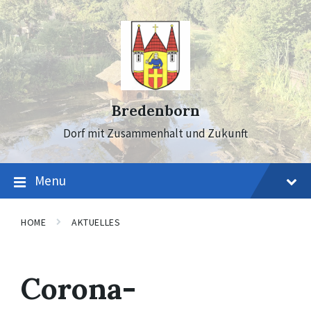
Skip
Skip
Skip
to
to
to
content
main
footer
navigation
Bredenborn
Dorf mit Zusammenhalt und Zukunft
Menu
HOME
AKTUELLES
Corona-