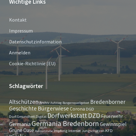
Wichtige Links
Kontakt
Impressum
Datenschutzinformation
Anmelden
Cookie-Richtlinie (EU)
Schlagwörter
Altschützen
Bredenborner
Archiv
Aufstieg
Bangernquellgebiet
Bürgerwiese
Geschichte
Corona
DGD
Dorfwerkstatt
DZD
Feuerwehr
Dorf.Gesundheit.Digital
Germania Bredenborn
Germania
Gewinnspiel
Grüne Oase
KFD
Impfung
Internet
Jungschützen
Heimatstube