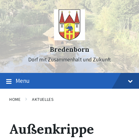
Skip
Skip
Skip
to
to
to
content
main
footer
navigation
Bredenborn
Dorf mit Zusammenhalt und Zukunft
Menu
HOME
AKTUELLES
Außenkrippe