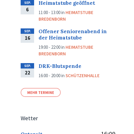
Heimatstube geöffnet
SEP.
6
11:00 - 13:00
in
HEIMATSTUBE
BREDENBORN
Offener Seniorenabend in
SEP.
der Heimatstube
16
19:00 - 22:00
in
HEIMATSTUBE
BREDENBORN
DRK-Blutspende
SEP.
22
16:00 - 20:00
in
SCHÜTZENHALLE
MEHR TERMINE
Wetter
16:09