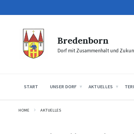
Skip
Skip
Skip
to
to
to
content
main
footer
navigation
Bredenborn
Dorf mit Zusammenhalt und Zukun
START
UNSER DORF
AKTUELLES
TER
HOME
AKTUELLES