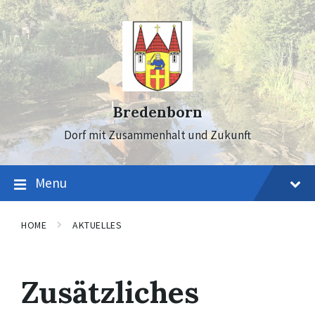
Skip
Skip
Skip
to
to
to
content
main
footer
navigation
Bredenborn
Dorf mit Zusammenhalt und Zukunft
Menu
HOME
AKTUELLES
Zusätzliches