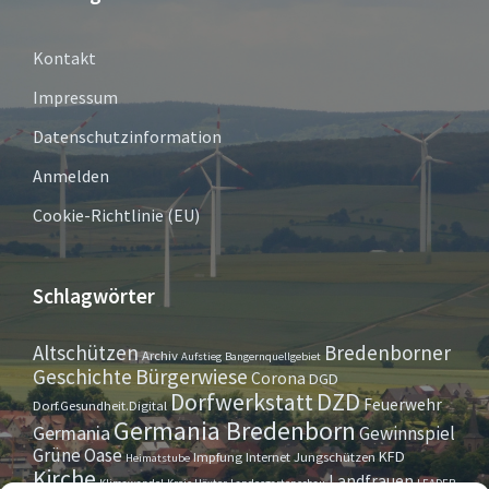
Kontakt
Impressum
Datenschutzinformation
Anmelden
Cookie-Richtlinie (EU)
Schlagwörter
Altschützen
Bredenborner
Archiv
Aufstieg
Bangernquellgebiet
Bürgerwiese
Geschichte
Corona
DGD
Dorfwerkstatt
DZD
Feuerwehr
Dorf.Gesundheit.Digital
Germania Bredenborn
Germania
Gewinnspiel
Grüne Oase
KFD
Impfung
Internet
Jungschützen
Heimatstube
Kirche
Landfrauen
Klimawandel
Kreis Höxter
Landesgartenschau
LEADER