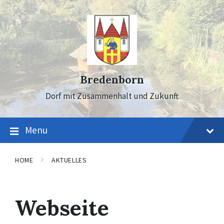
Skip
Skip
Skip
to
to
to
content
main
footer
navigation
Bredenborn
Dorf mit Zusammenhalt und Zukunft
Menu
HOME
AKTUELLES
Webseite