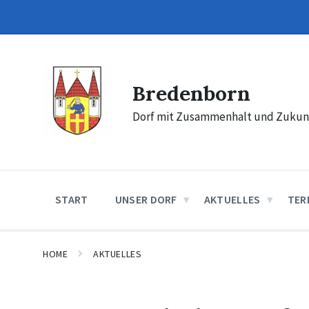
Skip
Skip
Skip
to
to
to
content
main
footer
navigation
Bredenborn
Dorf mit Zusammenhalt und Zukun
START
UNSER DORF
AKTUELLES
TER
HOME
AKTUELLES