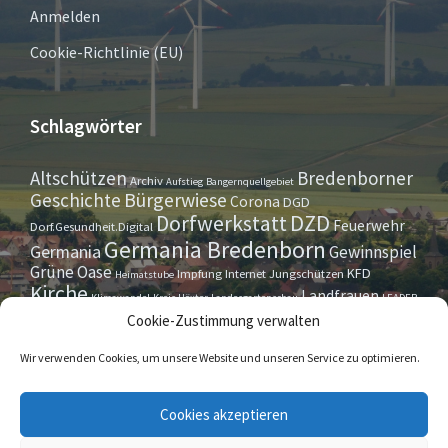
Anmelden
Cookie-Richtlinie (EU)
Schlagwörter
Altschützen
Bredenborner
Archiv
Aufstieg
Bangernquellgebiet
Bürgerwiese
Geschichte
Corona
DGD
Dorfwerkstatt
DZD
Feuerwehr
Dorf.Gesundheit.Digital
Germania Bredenborn
Germania
Gewinnspiel
Grüne Oase
KFD
Impfung
Internet
Jungschützen
Heimatstube
Kirche
Landfrauen
Klimawandel
Kreis Höxter
Landesgartenschau
LEADER
Maurer- u. Handwerkerverein
Osterrallye
Oktoberfest
Cookie-Zustimmung verwalten
LGS
Pfarrbrief
Schützenverein
Stiftung
Spieleabend
Sportverein
Tennis
Theatergruppe
Tipps & Tricks
Wir verwenden Cookies, um unsere Website und unseren Service zu optimieren.
Straßensperrung
Torwächter
Weihnachten
Wappenstein
Umleitung
www.marienmünster.de
Cookies akzeptieren