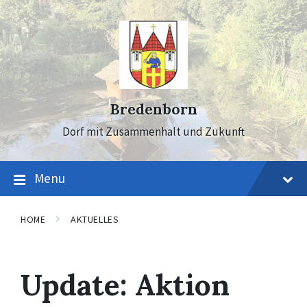
Skip
Skip
Skip
to
to
to
content
main
footer
navigation
Bredenborn
Dorf mit Zusammenhalt und Zukunft
Menu
HOME
AKTUELLES
Update: Aktion