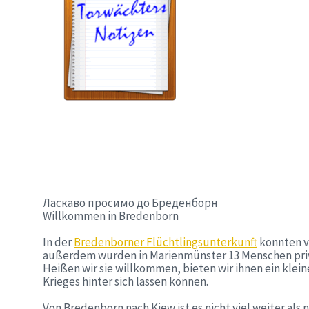
Ласкаво просимо до Бреденборн
Willkommen in Bredenborn
In der
Bredenborner Flüchtlingsunterkunft
konnten vi
außerdem wurden in Marienmünster 13 Menschen pr
Heißen wir sie willkommen, bieten wir ihnen ein klein
Krieges hinter sich lassen können.
Von Bredenborn nach Kiew ist es nicht viel weiter als