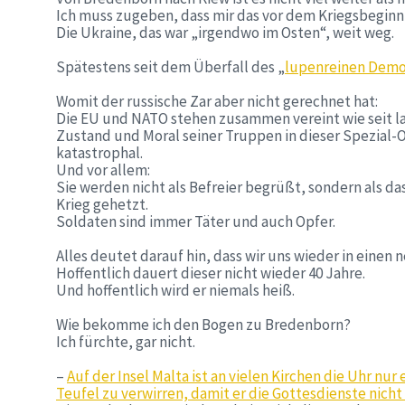
Ich muss zugeben, dass mir das vor dem Kriegsbeginn
Die Ukraine, das war „irgendwo im Osten“, weit weg.
Spätestens seit dem Überfall des „
lupenreinen Dem
Womit der russische Zar aber nicht gerechnet hat:
Die EU und NATO stehen zusammen vereint wie seit l
Zustand und Moral seiner Truppen in dieser Spezial-O
katastrophal.
Und vor allem:
Sie werden nicht als Befreier begrüßt, sondern als das,
Krieg gehetzt.
Soldaten sind immer Täter und auch Opfer.
Alles deutet darauf hin, dass wir uns wieder in einen
Hoffentlich dauert dieser nicht wieder 40 Jahre.
Und hoffentlich wird er niemals heiß.
Wie bekomme ich den Bogen zu Bredenborn?
Ich fürchte, gar nicht.
–
Auf der Insel Malta ist an vielen Kirchen die Uhr n
Teufel zu verwirren, damit er die Gottesdienste nicht