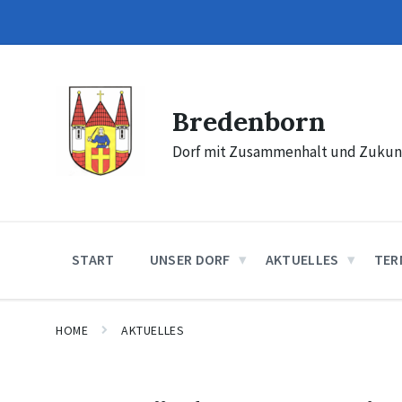
Skip
Skip
Skip
to
to
to
content
main
footer
navigation
Bredenborn
Dorf mit Zusammenhalt und Zukun
START
UNSER DORF
AKTUELLES
TER
HOME
AKTUELLES