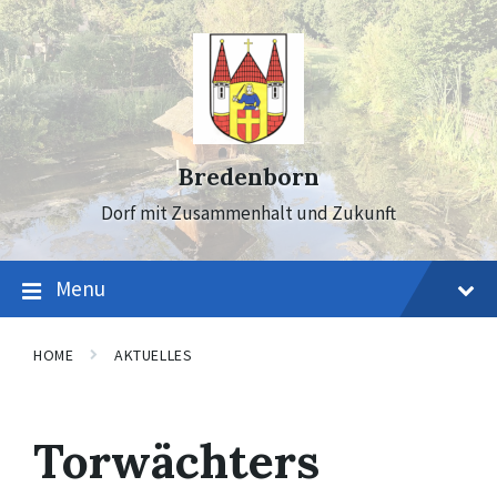
Skip
Skip
Skip
to
to
to
content
main
footer
navigation
Bredenborn
Dorf mit Zusammenhalt und Zukunft
Menu
HOME
AKTUELLES
Torwächters