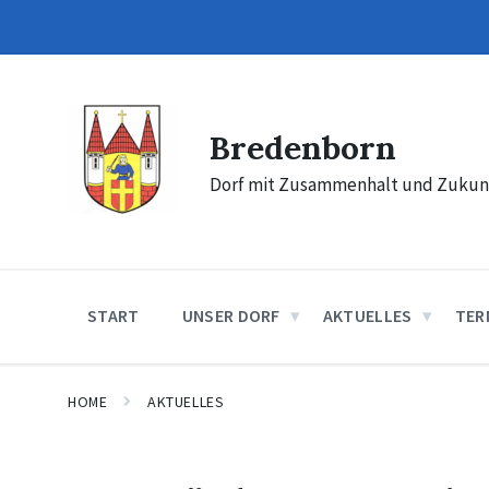
Skip
Skip
Skip
to
to
to
content
main
footer
navigation
Bredenborn
Dorf mit Zusammenhalt und Zukun
START
UNSER DORF
AKTUELLES
TER
HOME
AKTUELLES