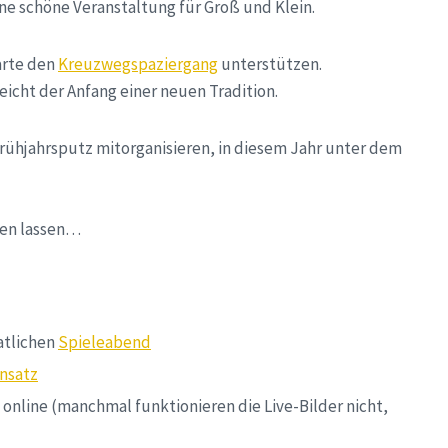
ine schöne Veranstaltung für Groß und Klein.
arte den
Kreuzwegspaziergang
unterstützen.
eicht der Anfang einer neuen Tradition.
rühjahrsputz mitorganisieren, in diesem Jahr unter dem
ken lassen…
atlichen
Spieleabend
insatz
t online (manchmal funktionieren die Live-Bilder nicht,