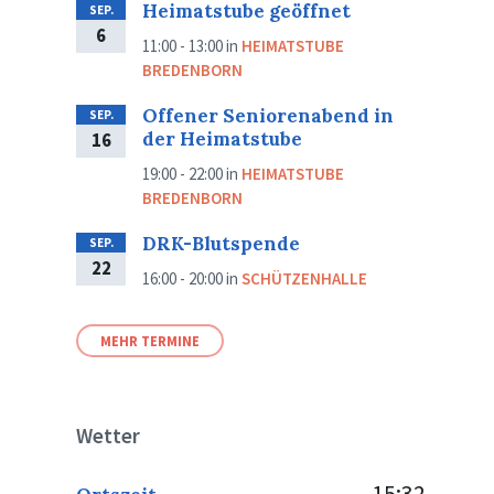
Heimatstube geöffnet
SEP.
6
11:00 - 13:00
in
HEIMATSTUBE
BREDENBORN
Offener Seniorenabend in
SEP.
der Heimatstube
16
19:00 - 22:00
in
HEIMATSTUBE
BREDENBORN
DRK-Blutspende
SEP.
22
16:00 - 20:00
in
SCHÜTZENHALLE
MEHR TERMINE
Wetter
15:32