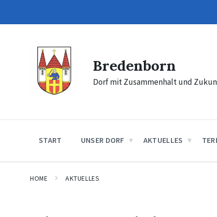
Skip
Skip
Skip
to
to
to
content
main
footer
navigation
Bredenborn
Dorf mit Zusammenhalt und Zukun
START
UNSER DORF
AKTUELLES
TER
HOME
AKTUELLES