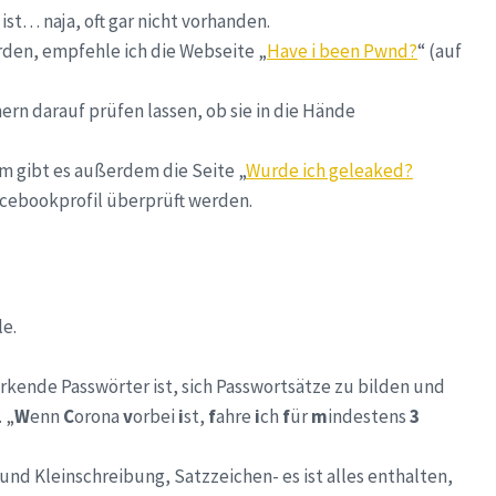
st… naja, oft gar nicht vorhanden.
rden, empfehle ich die Webseite „
Have i been Pwnd?
“ (auf
rn darauf prüfen lassen, ob sie in die Hände
 gibt es außerdem die Seite „
Wurde ich geleaked?
acebookprofil überprüft werden.
e.
erkende Passwörter ist, sich Passwortsätze zu bilden und
 „
W
enn
C
orona
v
orbei
i
st,
f
ahre
i
ch
f
ür
m
indestens
3
und Kleinschreibung, Satzzeichen- es ist alles enthalten,