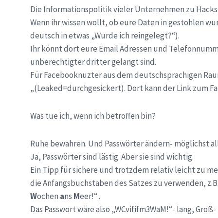
Die Informationspolitik vieler Unternehmen zu Hacks i
Wenn ihr wissen wollt, ob eure Daten in gestohlen wu
deutsch in etwas „Wurde ich reingelegt?“).
Ihr könnt dort eure Email Adressen und Telefonnumme
unberechtigter dritter gelangt sind.
Für Facebooknuzter aus dem deutschsprachigen Raum
„(Leaked=durchgesickert). Dort kann der Link zum F
Was tue ich, wenn ich betroffen bin?
Ruhe bewahren. Und Passwörter ändern- möglichst all
Ja, Passwörter sind lästig. Aber sie sind wichtig.
Ein Tipp für sichere und trotzdem relativ leicht zu m
die Anfangsbuchstaben des Satzes zu verwenden, z.B.
W
ochen
a
ns
M
eer!“ .
Das Passwort wäre also „WCvififm3WaM!“- lang, Groß- 