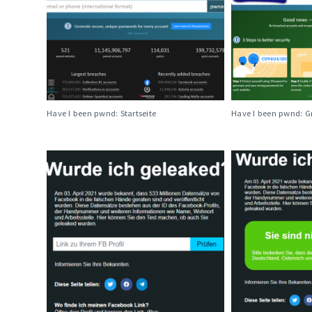
Have I been pwnd: Startseite
Have I been pwnd: Gr