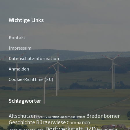
Wichtige Links
Kontakt
Impressum
Datenschutzinformation
Anmelden
Cookie-Richtlinie (EU)
Schlagwörter
Altschützen
Bredenborner
Archiv
Aufstieg
Bangernquellgebiet
Bürgerwiese
Geschichte
Corona
DGD
Dorfwerkstatt
DZD
Feuerwehr
Dorf.Gesundheit.Digital