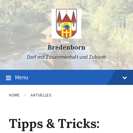
Skip
Skip
Skip
to
to
to
content
main
footer
navigation
Bredenborn
Dorf mit Zusammenhalt und Zukunft
Menu
HOME
AKTUELLES
Tipps & Tricks: