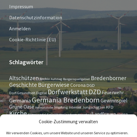
Impressum
Datenschutzinformation
Anmelden
Cookie-Richtlinie (EU)
Schlagwörter
Altschützen
Bredenborner
Archiv
Aufstieg
Bangernquellgebiet
Bürgerwiese
Geschichte
Corona
DGD
Dorfwerkstatt
DZD
Feuerwehr
Dorf.Gesundheit.Digital
Germania Bredenborn
Germania
Gewinnspiel
Grüne Oase
KFD
Impfung
Internet
Jungschützen
Heimatstube
Kirche
Landfrauen
Klimawandel
Kreis Höxter
Landesgartenschau
LEADER
Maurer- u. Handwerkerverein
Osterrallye
Oktoberfest
Cookie-Zustimmung verwalten
LGS
Pfarrbrief
Schützenverein
Stiftung
Spieleabend
Sportverein
Tennis
Theatergruppe
Tipps & Tricks
Wir verwenden Cookies, um unsere Website und unseren Service zu optimieren.
Straßensperrung