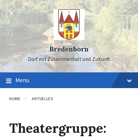
Skip
Skip
Skip
to
to
to
content
main
footer
navigation
Bredenborn
Dorf mit Zusammenhalt und Zukunft
Menu
HOME
AKTUELLES
Theatergruppe: