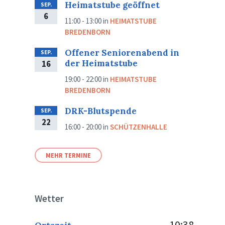
Heimatstube geöffnet
SEP.
6
11:00 - 13:00
in
HEIMATSTUBE
BREDENBORN
Offener Seniorenabend in
SEP.
der Heimatstube
16
19:00 - 22:00
in
HEIMATSTUBE
BREDENBORN
DRK-Blutspende
SEP.
22
16:00 - 20:00
in
SCHÜTZENHALLE
MEHR TERMINE
Wetter
10:38