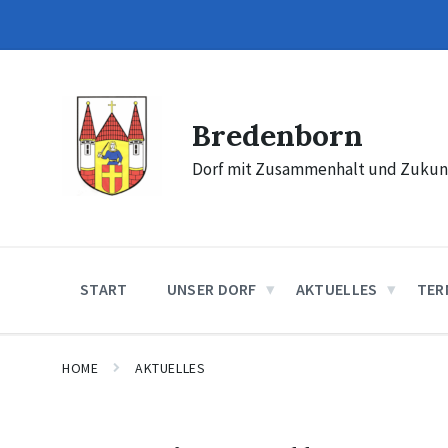
Skip
Skip
Skip
to
to
to
content
main
footer
navigation
Bredenborn
Dorf mit Zusammenhalt und Zukun
START
UNSER DORF
AKTUELLES
TER
HOME
AKTUELLES