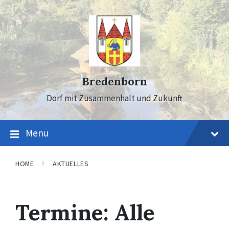
Skip
Skip
Skip
to
to
to
content
main
footer
navigation
Bredenborn
Dorf mit Zusammenhalt und Zukunft
Menu
HOME
AKTUELLES
Termine: Alle