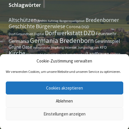
Schlagwörter
Altschützen
Bredenborner
Archiv
Aufstieg
Bangernquellgebiet
Bürgerwiese
Geschichte
Corona
DGD
Dorfwerkstatt
DZD
Feuerwehr
Dorf.Gesundheit.Digital
Germania Bredenborn
Germania
Gewinnspiel
Grüne Oase
KFD
Impfung
Internet
Jungschützen
Heimatstube
Kirche
Landfrauen
Klimawandel
Kreis Höxter
Landesgartenschau
LEADER
Maurer- u. Handwerkerverein
Osterrallye
Oktoberfest
Cookie-Zustimmung verwalten
LGS
Pfarrbrief
Schützenverein
Stiftung
Spieleabend
Sportverein
Tennis
Theatergruppe
Tipps & Tricks
Wir verwenden Cookies, um unsere Website und unseren Service zu optimieren.
Straßensperrung
Torwächter
Weihnachten
Wappenstein
Umleitung
www.marienmünster.de
Cookies akzeptieren
Ablehnen
© 2026 Bredenborn
Einstellungen anzeigen