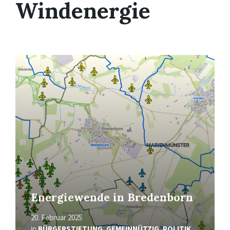
Windenergie
Mehr
erfahren
Energiewende in Bredenborn
20. Februar 2025
in
BÜRGERSTIFTUNG
,
GEMEINNÜTZIG
,
POLITIK