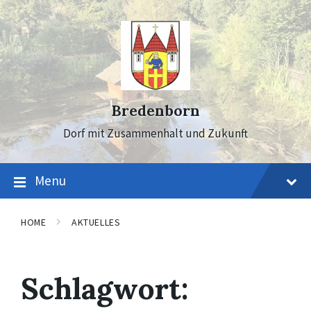
Skip
Skip
Skip
to
to
to
content
main
footer
navigation
Bredenborn
Dorf mit Zusammenhalt und Zukunft
Menu
HOME
AKTUELLES
Schlagwort: