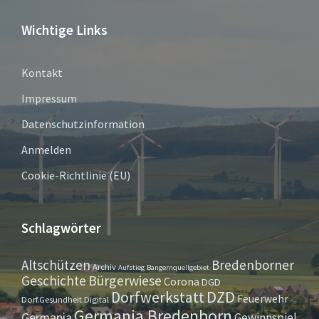
Wichtige Links
Kontakt
Impressum
Datenschutzinformation
Anmelden
Cookie-Richtlinie (EU)
Schlagwörter
Altschützen
Bredenborner
Archiv
Aufstieg
Bangernquellgebiet
Bürgerwiese
Geschichte
Corona
DGD
Dorfwerkstatt
DZD
Feuerwehr
Dorf.Gesundheit.Digital
Germania Bredenborn
Germania
Gewinnspiel