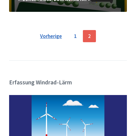
Seitennummerierung
Vorherige
1
2
der
Beiträge
Erfassung Windrad-Lärm