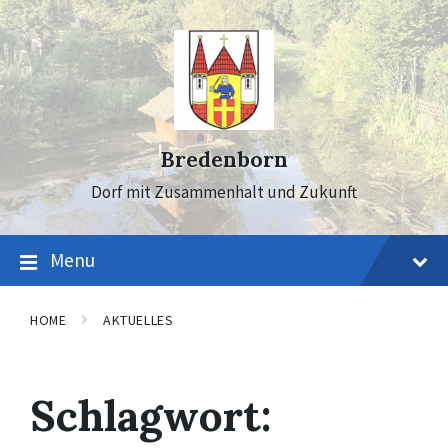
Skip
Skip
Skip
to
to
to
content
main
footer
navigation
Bredenborn
Dorf mit Zusammenhalt und Zukunft
Menu
HOME
AKTUELLES
Schlagwort: