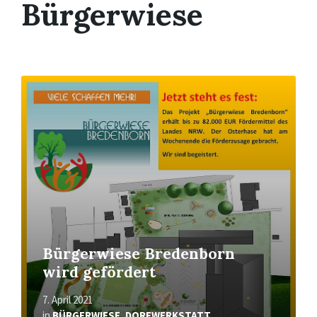
Bürgerwiese
Mehr
erfahren
Bürgerwiese Bredenborn
wird gefördert
7. April 2021
in
BÜRGERWIESE
,
DORFWERKSTATT