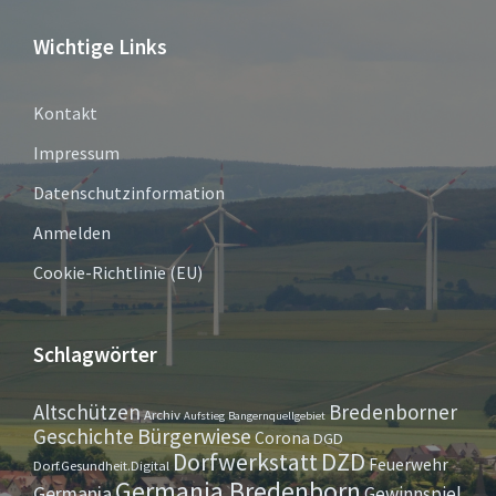
Wichtige Links
Kontakt
Impressum
Datenschutzinformation
Anmelden
Cookie-Richtlinie (EU)
Schlagwörter
Altschützen
Bredenborner
Archiv
Aufstieg
Bangernquellgebiet
Bürgerwiese
Geschichte
Corona
DGD
Dorfwerkstatt
DZD
Feuerwehr
Dorf.Gesundheit.Digital
Germania Bredenborn
Germania
Gewinnspiel