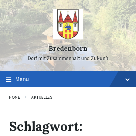
Skip
Skip
Skip
to
to
to
content
main
footer
navigation
Bredenborn
Dorf mit Zusammenhalt und Zukunft
Menu
HOME
AKTUELLES
Schlagwort: