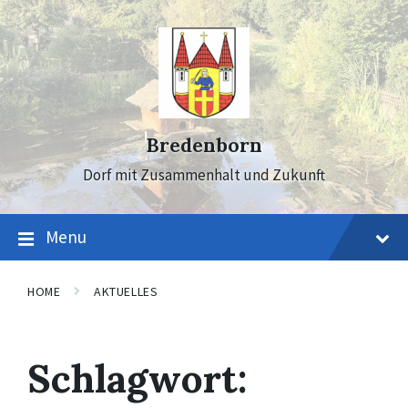
Skip
Skip
Skip
to
to
to
content
main
footer
navigation
Bredenborn
Dorf mit Zusammenhalt und Zukunft
Menu
HOME
AKTUELLES
Schlagwort: