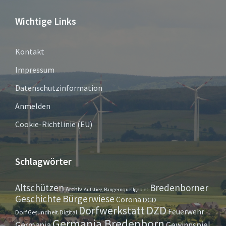
Wichtige Links
Kontakt
Impressum
Datenschutzinformation
Anmelden
Cookie-Richtlinie (EU)
Schlagwörter
Altschützen
Bredenborner
Archiv
Aufstieg
Bangernquellgebiet
Bürgerwiese
Geschichte
Corona
DGD
Dorfwerkstatt
DZD
Feuerwehr
Dorf.Gesundheit.Digital
Germania Bredenborn
Germania
Gewinnspiel