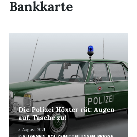
Bankkarte
Mehr
erfahren
Die Polizei Höxter rät: Augen
auf, Tasche zu!
5. August 2021
in
ALLGEMEIN
,
POLIZEIMITTEILUNGEN
,
PRESSE