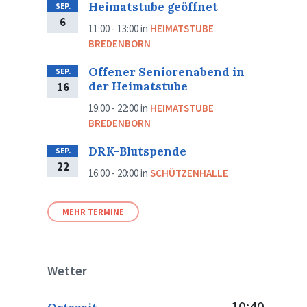
Heimatstube geöffnet
SEP.
6
11:00 - 13:00
in
HEIMATSTUBE
BREDENBORN
Offener Seniorenabend in
SEP.
der Heimatstube
16
19:00 - 22:00
in
HEIMATSTUBE
BREDENBORN
DRK-Blutspende
SEP.
22
16:00 - 20:00
in
SCHÜTZENHALLE
MEHR TERMINE
Wetter
10:40