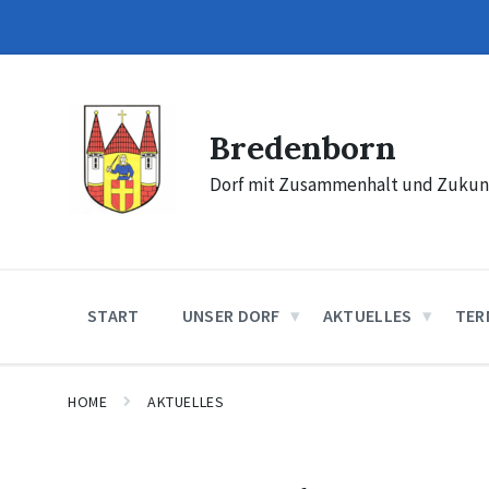
Skip
Skip
Skip
to
to
to
content
main
footer
navigation
Bredenborn
Dorf mit Zusammenhalt und Zukun
START
UNSER DORF
AKTUELLES
TER
HOME
AKTUELLES