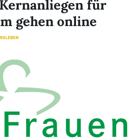
ernanliegen für
um gehen online
INSLEBEN