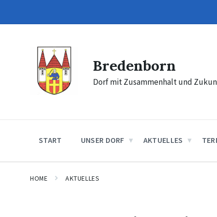
Skip
Skip
Skip
to
to
to
content
main
footer
navigation
Bredenborn
Dorf mit Zusammenhalt und Zukun
START
UNSER DORF
AKTUELLES
TER
HOME
AKTUELLES