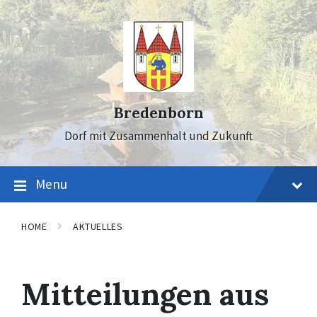
Skip
Skip
Skip
to
to
to
content
main
footer
navigation
Bredenborn
Dorf mit Zusammenhalt und Zukunft
Menu
HOME
AKTUELLES
Mitteilungen aus