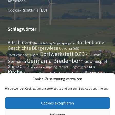
Anmelden
Cookie-Richtlinie (EU)
Schlagwörter
Altschützen
Bredenborner
Archiv
Aufstieg
Bangernquellgebiet
Bürgerwiese
Geschichte
Corona
DGD
Dorfwerkstatt
DZD
Feuerwehr
Dorf.Gesundheit.Digital
Germania Bredenborn
Germania
Gewinnspiel
Grüne Oase
KFD
Impfung
Internet
Jungschützen
Heimatstube
Kirche
Landfrauen
Klimawandel
Kreis Höxter
Landesgartenschau
LEADER
Maurer- u. Handwerkerverein
Osterrallye
Oktoberfest
Cookie-Zustimmung verwalten
LGS
Pfarrbrief
Schützenverein
Stiftung
Spieleabend
Sportverein
Tennis
Theatergruppe
Tipps & Tricks
Wir verwenden Cookies, um unsere Website und unseren Service zu optimieren.
Straßensperrung
Torwächter
Weihnachten
Wappenstein
Umleitung
www.marienmünster.de
Cookies akzeptieren
Ablehnen