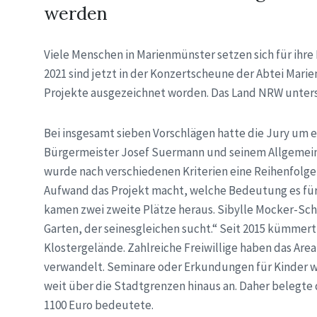
werden
Viele Menschen in Marienmünster setzen sich für ihr
2021 sind jetzt in der Konzertscheune der Abtei Mar
Projekte ausgezeichnet worden. Das Land NRW unterst
Bei insgesamt sieben Vorschlägen hatte die Jury um 
Bürgermeister Josef Suermann und seinem Allgemeine
wurde nach verschiedenen Kriterien eine Reihenfolge 
Aufwand das Projekt macht, welche Bedeutung es für 
kamen zwei zweite Plätze heraus. Sibylle Mocker-Schmi
Garten, der seinesgleichen sucht.“ Seit 2015 kümmer
Klostergelände. Zahlreiche Freiwillige haben das Ar
verwandelt. Seminare oder Erkundungen für Kinder w
weit über die Stadtgrenzen hinaus an. Daher belegte
1100 Euro bedeutete.