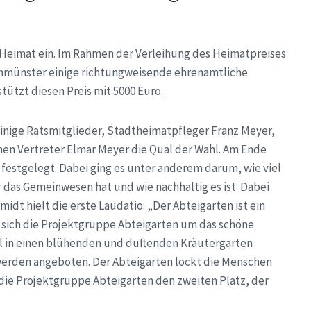
e Heimat ein. Im Rahmen der Verleihung des Heimatpreises
ienmünster einige richtungweisende ehrenamtliche
ützt diesen Preis mit 5000 Euro.
einige Ratsmitglieder, Stadtheimatpfleger Franz Meyer,
n Vertreter Elmar Meyer die Qual der Wahl. Am Ende
festgelegt. Dabei ging es unter anderem darum, wie viel
das Gemeinwesen hat und wie nachhaltig es ist. Dabei
dt hielt die erste Laudatio: „Der Abteigarten ist ein
t sich die Projektgruppe Abteigarten um das schöne
eal in einen blühenden und duftenden Kräutergarten
erden angeboten. Der Abteigarten lockt die Menschen
 die Projektgruppe Abteigarten den zweiten Platz, der