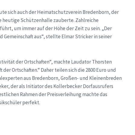
te sich auch der Heimatschutzverein Bredenborn, der
ie heutige Schützenhalle zauberte. Zahlreiche
ührt, um immer auf der Höhe der Zeit zu sein. „Der
d Gemeinschaft aus“, stellte Elmar Stricker in seiner
ktivität der Ortschaften“, machte Laudator Thorsten
t der Ortschaften.“ Daher teilen sich die 2800 Euro und
italexperten aus Bredenborn, Großen- und Kleinenbreden
er, der als Initiator des Kollerbecker Dorfausrufers
 festlichen Rahmen der Preisverleihung machte das
sikschüler perfekt.