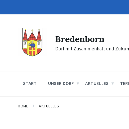
Skip
Skip
Skip
to
to
to
content
main
footer
navigation
Bredenborn
Dorf mit Zusammenhalt und Zukun
START
UNSER DORF
AKTUELLES
TER
HOME
AKTUELLES