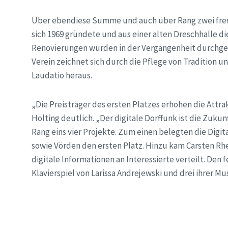
Über ebendiese Summe und auch über Rang zwei freu
sich 1969 gründete und aus einer alten Dreschhalle d
Renovierungen wurden in der Vergangenheit durchgef
Verein zeichnet sich durch die Pflege von Tradition un
Laudatio heraus.
„Die Preisträger des ersten Platzes erhöhen die Attra
Hölting deutlich. „Der digitale Dorffunk ist die Zukunf
Rang eins vier Projekte. Zum einen belegten die Dig
sowie Vörden den ersten Platz. Hinzu kam Carsten Rhek
digitale Informationen an Interessierte verteilt. Den
Klavierspiel von Larissa Andrejewski und drei ihrer Mu