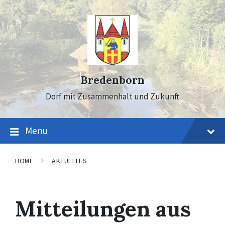
Skip
Skip
Skip
to
to
to
content
main
footer
navigation
Bredenborn
Dorf mit Zusammenhalt und Zukunft
Menu
HOME
AKTUELLES
Mitteilungen aus