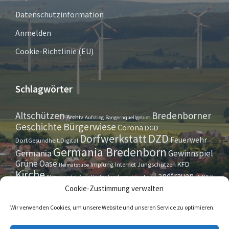
Datenschutzinformation
Anmelden
Cookie-Richtlinie (EU)
Schlagwörter
Altschützen
Bredenborner
Archiv
Aufstieg
Bangernquellgebiet
Bürgerwiese
Geschichte
Corona
DGD
Dorfwerkstatt
DZD
Feuerwehr
Dorf.Gesundheit.Digital
Germania Bredenborn
Germania
Gewinnspiel
Grüne Oase
KFD
Impfung
Internet
Jungschützen
Heimatstube
Kirche
Landfrauen
Klimawandel
Kreis Höxter
Landesgartenschau
LEADER
Maurer- u. Handwerkerverein
Osterrallye
Oktoberfest
Cookie-Zustimmung verwalten
LGS
Pfarrbrief
Schützenverein
Stiftung
Spieleabend
Sportverein
Tennis
Theatergruppe
Tipps & Tricks
Wir verwenden Cookies, um unsere Website und unseren Service zu optimieren.
Straßensperrung
Torwächter
Weihnachten
Wappenstein
Umleitung