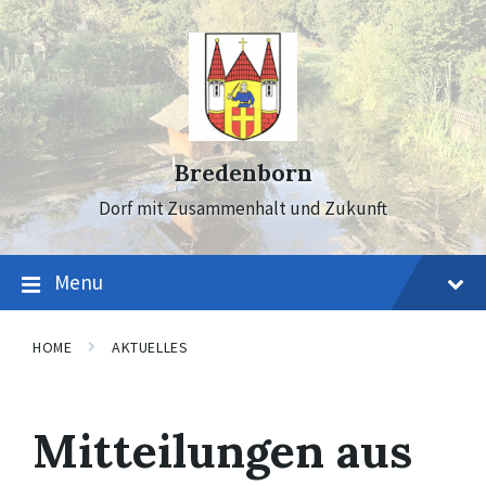
Skip
Skip
Skip
to
to
to
content
main
footer
navigation
Bredenborn
Dorf mit Zusammenhalt und Zukunft
Menu
HOME
AKTUELLES
Mitteilungen aus