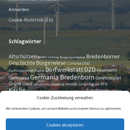
Anmelden
Cookie-Richtlinie (EU)
Schlagwörter
Altschützen
Bredenborner
Archiv
Aufstieg
Bangernquellgebiet
Bürgerwiese
Geschichte
Corona
DGD
Dorfwerkstatt
DZD
Feuerwehr
Dorf.Gesundheit.Digital
Germania Bredenborn
Germania
Gewinnspiel
Grüne Oase
KFD
Impfung
Internet
Jungschützen
Heimatstube
Kirche
Landfrauen
Klimawandel
Kreis Höxter
Landesgartenschau
LEADER
Maurer- u. Handwerkerverein
Osterrallye
Oktoberfest
Cookie-Zustimmung verwalten
LGS
Pfarrbrief
Schützenverein
Stiftung
Spieleabend
Sportverein
Tennis
Theatergruppe
Tipps & Tricks
Wir verwenden Cookies, um unsere Website und unseren Service zu optimieren.
Straßensperrung
Torwächter
Weihnachten
Wappenstein
Umleitung
www.marienmünster.de
Cookies akzeptieren