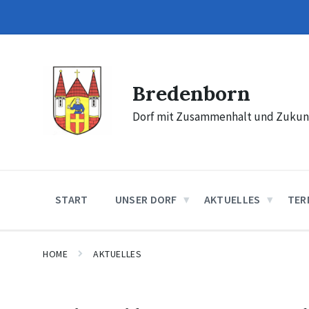
Skip
Skip
Skip
to
to
to
content
main
footer
navigation
Bredenborn
Dorf mit Zusammenhalt und Zukun
START
UNSER DORF
AKTUELLES
TER
HOME
AKTUELLES