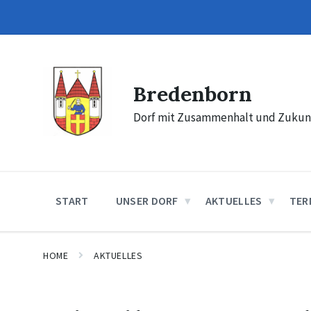
Skip
Skip
Skip
to
to
to
content
main
footer
navigation
Bredenborn
Dorf mit Zusammenhalt und Zukun
START
UNSER DORF
AKTUELLES
TER
HOME
AKTUELLES