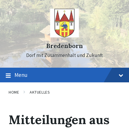
Skip
Skip
Skip
to
to
to
content
main
footer
navigation
Bredenborn
Dorf mit Zusammenhalt und Zukunft
Menu
HOME
AKTUELLES
Mitteilungen aus