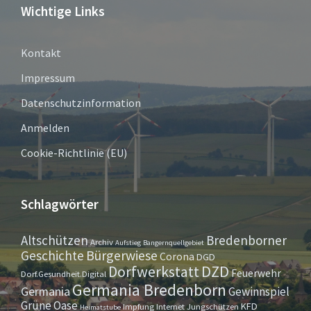
Wichtige Links
Kontakt
Impressum
Datenschutzinformation
Anmelden
Cookie-Richtlinie (EU)
Schlagwörter
Altschützen
Bredenborner
Archiv
Aufstieg
Bangernquellgebiet
Bürgerwiese
Geschichte
Corona
DGD
Dorfwerkstatt
DZD
Feuerwehr
Dorf.Gesundheit.Digital
Germania Bredenborn
Germania
Gewinnspiel
Grüne Oase
KFD
Impfung
Internet
Jungschützen
Heimatstube